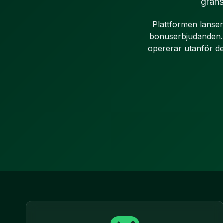
grans
Plattformen lanse
bonuserbjudanden. D
opererar utanför d