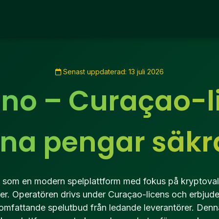
Senast uppdaterad: 13 juli 2026
no – Curaçao-li
ina pengar säkr
g som en modern spelplattform med fokus på kryptovalu
r. Operatören drivs under Curaçao-licens och erbjud
 omfattande spelutbud från ledande leverantörer. Den