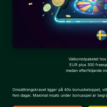
Välkomstpaketet ho
EUR plus 300 freespi
medan efterföljande in
Omsättningskravet ligger på 40x bonusbeloppet, vil
fem dagar. Maximal insats under bonusspel är begräns