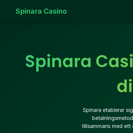
Spinara Casino
Spinara Casi
d
Spinara etablerar si
betalningsmetode
tillsammans med ett