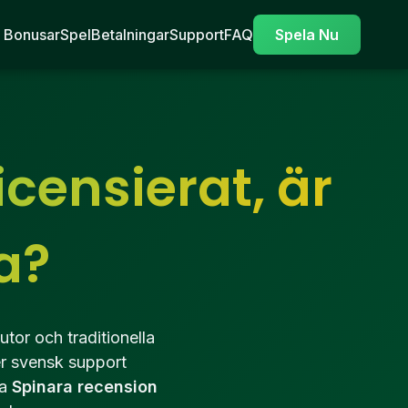
Bonusar
Spel
Betalningar
Support
FAQ
Spela Nu
censierat, är
a?
tor och traditionella
er svensk support
na
Spinara recension